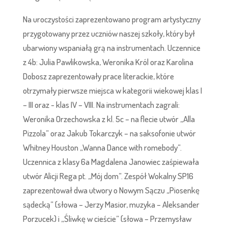
Na uroczystości zaprezentowano program artystyczny
przygotowany przez uczniów naszej szkoły, który był
ubarwiony wspaniałą grą na instrumentach. Uczennice
z 4b: Julia Pawlikowska, Weronika Król oraz Karolina
Dobosz zaprezentowały prace literackie, które
otrzymały pierwsze miejsca w kategorii wiekowej klas I
– III oraz - klas IV – VIII. Na instrumentach zagrali:
Weronika Orzechowska z kl. 5c – na flecie utwór „Alla
Pizzola” oraz Jakub Tokarczyk – na saksofonie utwór
Whitney Houston „Wanna Dance with romebody”.
Uczennica z klasy 6a Magdalena Janowiec zaśpiewała
utwór Alicji Rega pt. „Mój dom”. Zespół Wokalny SP16
zaprezentował dwa utwory o Nowym Sączu „Piosenkę
sądecką” (słowa – Jerzy Masior, muzyka – Aleksander
Porzucek) i „Śliwkę w cieście” (słowa – Przemysław