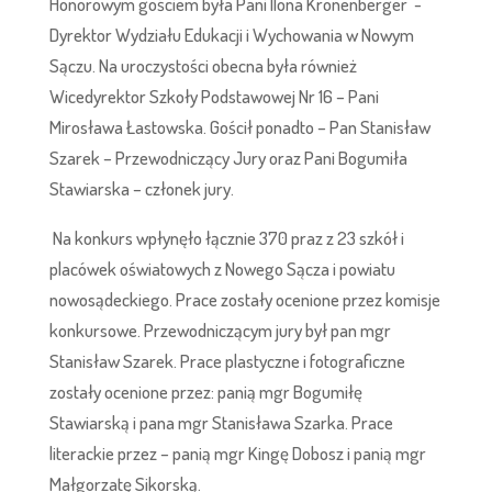
Honorowym gościem była Pani Ilona Kronenberger -
Dyrektor Wydziału Edukacji i Wychowania w Nowym
Sączu. Na uroczystości obecna była również
Wicedyrektor Szkoły Podstawowej Nr 16 – Pani
Mirosława Łastowska. Gościł ponadto – Pan Stanisław
Szarek – Przewodniczący Jury oraz Pani Bogumiła
Stawiarska – członek jury.
Na konkurs wpłynęło łącznie 370 praz z 23 szkół i
placówek oświatowych z Nowego Sącza i powiatu
nowosądeckiego. Prace zostały ocenione przez komisje
konkursowe. Przewodniczącym jury był pan mgr
Stanisław Szarek. Prace plastyczne i fotograficzne
zostały ocenione przez: panią mgr Bogumiłę
Stawiarską i pana mgr Stanisława Szarka. Prace
literackie przez – panią mgr Kingę Dobosz i panią mgr
Małgorzatę Sikorską.