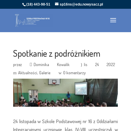
(18) 443-98-51
sp16ns@edu.nowysacz.pl
Spotkanie z podróżnikiem
przez
Dominika Kowalik
lis 24 2022
Aktualności
Galerie
0 komentarzy
24 listopada w Szkole Podstawowej nr 16 z Oddziałami
Integracyjnymi uczniowie klas IV-VIII uczestniczyli w