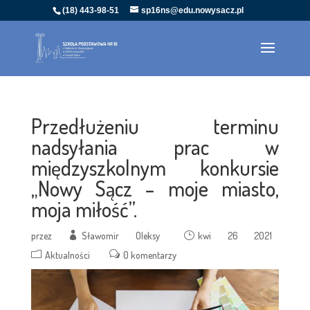
(18) 443-98-51
sp16ns@edu.nowysacz.pl
Przedłużeniu terminu
nadsyłania prac w
międzyszkolnym konkursie
„Nowy Sącz – moje miasto,
moja miłość”.
przez
Sławomir Oleksy
kwi 26 2021
Aktualności
0 komentarzy