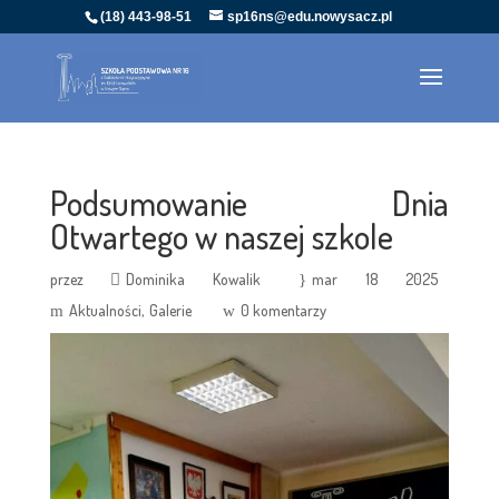
(18) 443-98-51
sp16ns@edu.nowysacz.pl
Podsumowanie Dnia
Otwartego w naszej szkole
przez
Dominika Kowalik
mar 18 2025
Aktualności
Galerie
0 komentarzy