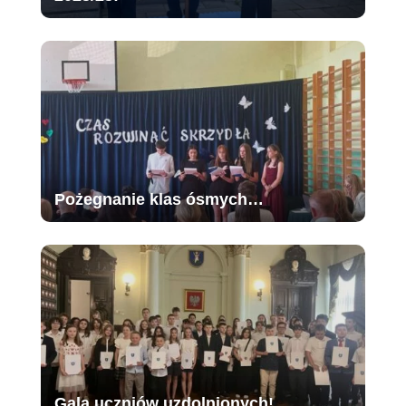
Pożegnanie klas ósmych…
Gala uczniów uzdolnionych!