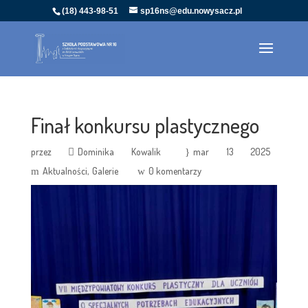
(18) 443-98-51
sp16ns@edu.nowysacz.pl
Finał konkursu plastycznego
przez
Dominika Kowalik
mar 13 2025
Aktualności
Galerie
0 komentarzy