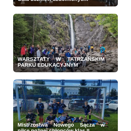
WARSZTATY W TATRZAŃSKIM
PARKU EDUKACYJNYM
Mistrzostwa Nowego Sącza w
piłce nożnej chłopców klas II