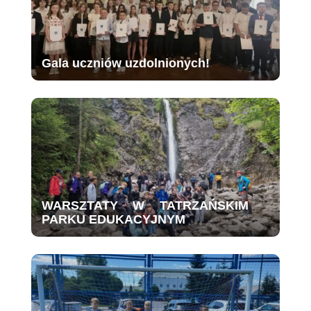
Gala uczniów uzdolnionych!
WARSZTATY W TATRZAŃSKIM
PARKU EDUKACYJNYM