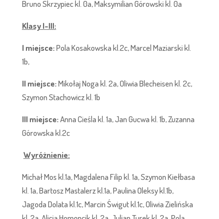
Bruno Skrzypiec kl. 0a, Maksymilian Górowski kl. 0a
Klasy I-III:
I miejsce:
Pola Kosakowska kl.2c, Marcel Maziarski kl.
1b,
II miejsce:
Mikołaj Noga kl. 2a, Oliwia Blecheisen kl. 2c,
Szymon Stachowicz kl. 1b
III miejsce:
Anna Cieśla kl. 1a, Jan Gucwa kl. 1b, Zuzanna
Górowska kl.2c
Wyróżnienie:
Michał Mos kl.1a, Magdalena Filip kl. 1a, Szymon Kiełbasa
kl. 1a, Bartosz Mastalerz kl.1a, Paulina Oleksy kl.1b,
Jagoda Dolata kl.1c, Marcin Świgut kl.1c, Oliwia Zielińska
kl. 2a, Alicja Homoncik kl. 2a, Julian Turek kl. 2a, Pola