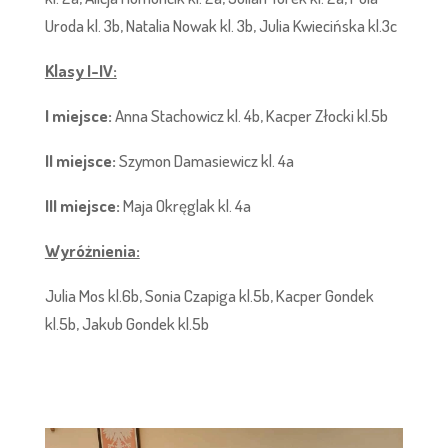
Uroda kl. 3b, Natalia Nowak kl. 3b, Julia Kwiecińska kl.3c
Klasy I-IV:
I miejsce:
Anna Stachowicz kl. 4b, Kacper Złocki kl.5b
II miejsce:
Szymon Damasiewicz kl. 4a
III miejsce:
Maja Okręglak kl. 4a
Wyróżnienia:
Julia Mos kl.6b, Sonia Czapiga kl.5b, Kacper Gondek
kl.5b, Jakub Gondek kl.5b