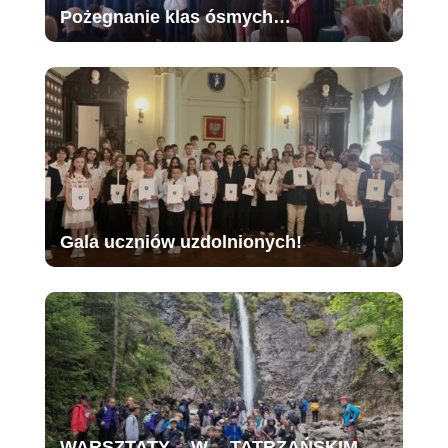
Pożegnanie klas ósmych…
Gala uczniów uzdolnionych!
WARSZTATY W TATRZAŃSKIM