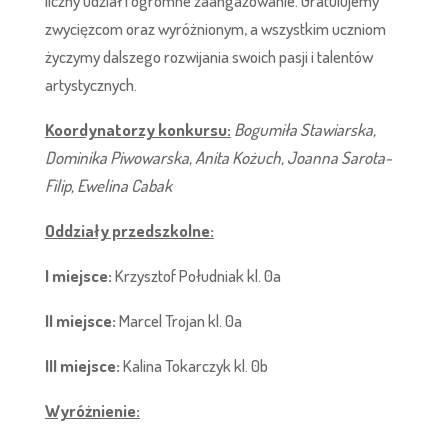
liczny udział i ogromne zaangażowanie. Gratulujemy
zwycięzcom oraz wyróżnionym, a wszystkim uczniom
życzymy dalszego rozwijania swoich pasji i talentów
artystycznych.
Koordynatorzy konkursu:
Bogumiła Stawiarska,
Dominika Piwowarska, Anita Kożuch, Joanna Sarota-
Filip, Ewelina Cabak
Oddziały przedszkolne:
I miejsce:
Krzysztof Południak kl. 0a
II miejsce:
Marcel Trojan kl. 0a
III miejsce:
Kalina Tokarczyk kl. 0b
Wyróżnienie: