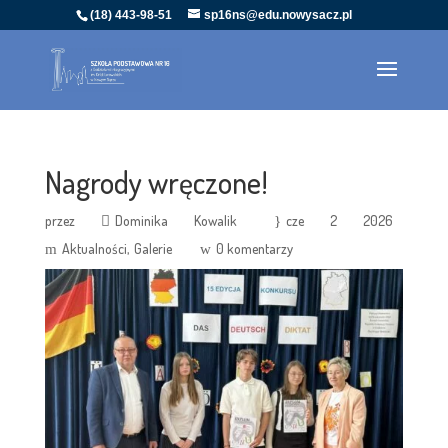
(18) 443-98-51
sp16ns@edu.nowysacz.pl
Nagrody wręczone!
przez
Dominika Kowalik
cze 2 2026
Aktualności
Galerie
0 komentarzy