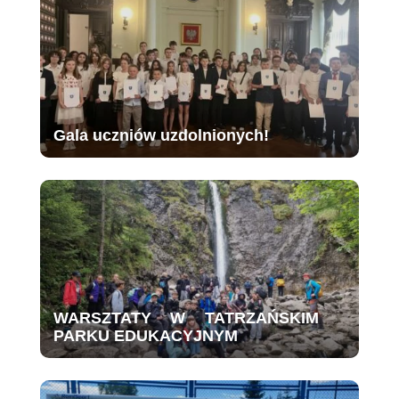
Gala uczniów uzdolnionych!
WARSZTATY W TATRZAŃSKIM
PARKU EDUKACYJNYM