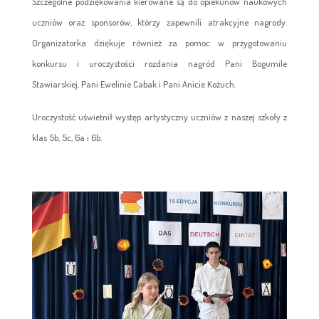
Szczególne podziękowania kierowane są do opiekunów naukowych
uczniów oraz sponsorów, którzy zapewnili atrakcyjne nagrody.
Organizatorka dziękuje również za pomoc w przygotowaniu
konkursu i uroczystości rozdania nagród Pani Bogumile
Stawiarskiej, Pani Ewelinie Cabak i Pani Anicie Kożuch.
Uroczystość uświetnił występ artystyczny uczniów z naszej szkoły z
klas 5b, 5c, 6a i 6b.