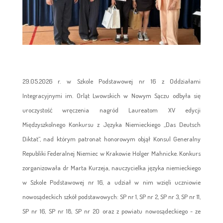
29.05.2026 r. w Szkole Podstawowej nr 16 z Oddziałami
Integracyjnymi im. Orląt Lwowskich w Nowym Sączu odbyła się
uroczystość wręczenia nagród Laureatom XV edycji
Międzyszkolnego Konkursu z Języka Niemieckiego „Das Deutsch
Diktat”, nad którym patronat honorowym objął Konsul Generalny
Republiki Federalnej Niemiec w Krakowie Holger Mahnicke. Konkurs
zorganizowała dr Marta Kurzeja, nauczycielka języka niemieckiego
w Szkole Podstawowej nr 16, a udział w nim wzięli uczniowie
nowosądeckich szkół podstawowych: SP nr 1, SP nr 2, SP nr 3, SP nr 11,
SP nr 16, SP nr 18, SP nr 20 oraz z powiatu nowosądeckiego - ze