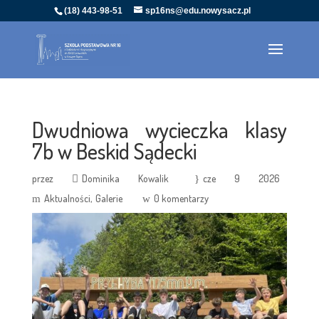
(18) 443-98-51
sp16ns@edu.nowysacz.pl
Dwudniowa wycieczka klasy
7b w Beskid Sądecki
przez
Dominika Kowalik
cze 9 2026
Aktualności
Galerie
0 komentarzy