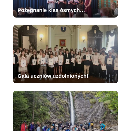
Pożegnanie klas ósmych…
Gala uczniów uzdolnionych!