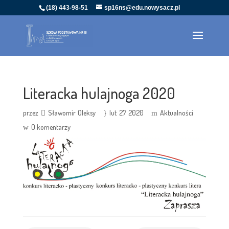
(18) 443-98-51
sp16ns@edu.nowysacz.pl
Literacka hulajnoga 2020
przez
Sławomir Oleksy
lut 27 2020
Aktualności
0 komentarzy