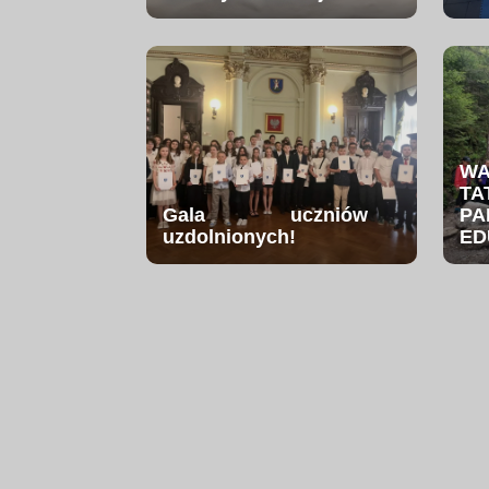
W
TA
Gala uczniów
PA
uzdolnionych!
ED