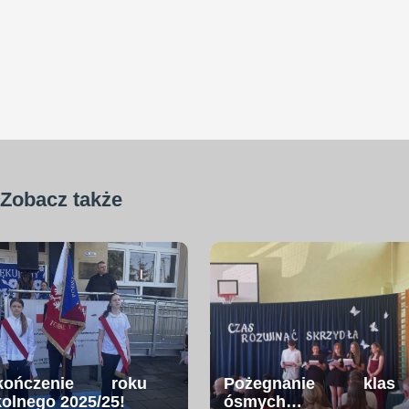
Zobacz także
kończenie roku
Pożegnanie klas
kolnego 2025/25!
ósmych…