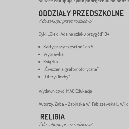
Rodzice
zakupują tylko podręczniki do oddzi
ODDZIAŁY PRZEDSZKOLNE
/
do zakupu przez rodziców/
Cykl: „Olek i Ada na szlaku przygód” B
+
Karty pracy części od 1 do 5
Wyprawka
Książka
„Ćwiczenia grafomotoryczne”
„Litery i liczby”
Wydawnictwo: MAC Edukacja
Autorzy: Żaba – Żabińska W., Fabiszewska I., Wilk 
RELIGIA
/
do zakupu przez rodziców/