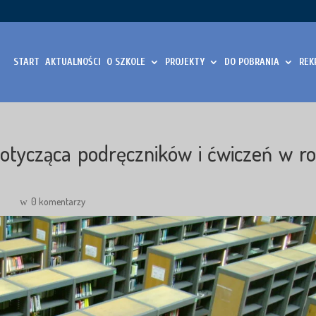
START
AKTUALNOŚCI
O SZKOLE
PROJEKTY
DO POBRANIA
REK
dotycząca podręczników i ćwiczeń w r
i
0 komentarzy