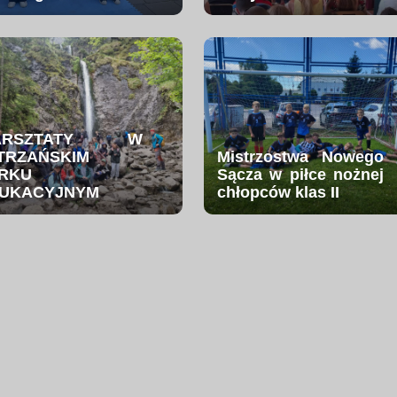
ARSZTATY W
TRZAŃSKIM
Mistrzostwa Nowego
RKU
Sącza w piłce nożnej
UKACYJNYM
chłopców klas II