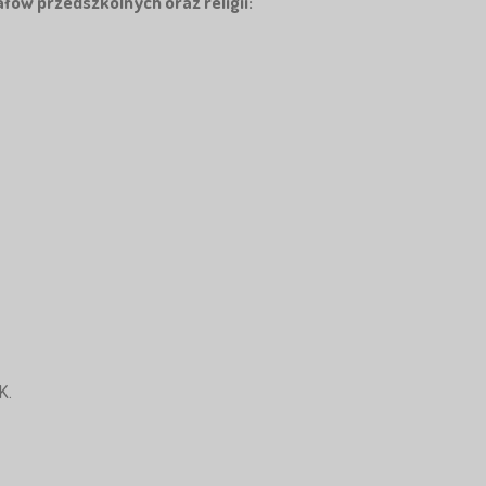
ałów przedszkolnych oraz religii:
K.