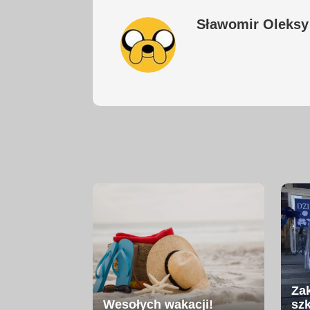
Sławomir Oleksy
Za
Wesołych wakacji!
sz