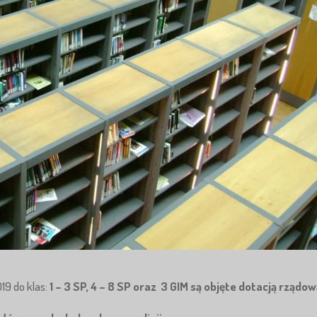
19 do klas:
1 – 3 SP, 4 – 8 SP oraz 3 GIM są objęte dotacją rządow