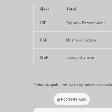
Klasa
Tytuł
I SP
Żyjemy w Bożym świecie
II SP
Idziemy do Jezusa
III SP
Jezus jest z nami
Pełna lista podręczników i programów nauczania 
#
Poprzedni wpis