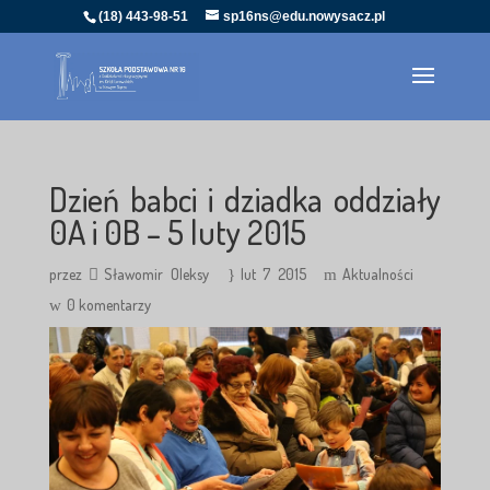
(18) 443-98-51
sp16ns@edu.nowysacz.pl
Dzień babci i dziadka oddziały
0A i 0B – 5 luty 2015
przez
Sławomir Oleksy
lut 7 2015
Aktualności
0 komentarzy