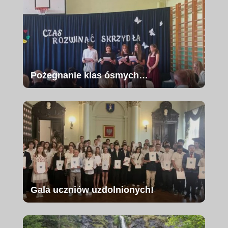
Pożegnanie klas ósmych…
Gala uczniów uzdolnionych!