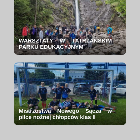
WARSZTATY W TATRZAŃSKIM
PARKU EDUKACYJNYM
Mistrzostwa Nowego Sącza w
piłce nożnej chłopców klas II