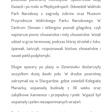
Gwiazd i po molo w Międzyzdrojach. Odwiedzili Woliński
Park Narodowy z zagrodą żubrów oraz Muzeum
Przyrodnicze Wolińskiego Parku Narodowego. W
Centrum Słowian i Wikingów poznali głagolicę, czyli
najstarsze pismo słowiańskie i mity słowiańskie. Wzięli
udział w grze terenowej, podczas której strzelali z łuku,
śpiewali, tańczyli, rozpoznawali bóstwa słowiańskie i
nawet piekli podpłomyki.
Długie spacery po plaży w Dziwnówku dostarczyły
wszystkim dużej dawki jodu. W drodze powrotnej
zatrzymali się w Stargardzie, gdzie zwiedzili Kolegiatę
Mariacką, wspaniałą budowlę z XII wieku oraz
zabytkowe kamienice i przepiękny rynek. Wyjazd był
wspaniały i pełen niezapomnianych wrażeń.