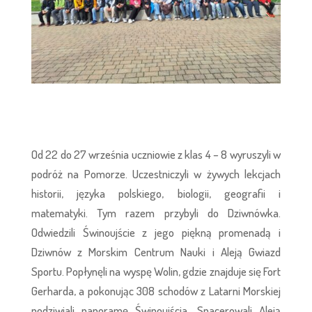
Od 22 do 27 września uczniowie z klas 4 – 8 wyruszyli w
podróż na Pomorze. Uczestniczyli w żywych lekcjach
historii, języka polskiego, biologii, geografii i
matematyki. Tym razem przybyli do Dziwnówka.
Odwiedzili Świnoujście z jego piękną promenadą i
Dziwnów z Morskim Centrum Nauki i Aleją Gwiazd
Sportu. Popłynęli na wyspę Wolin, gdzie znajduje się Fort
Gerharda, a pokonując 308 schodów z Latarni Morskiej
podziwiali panoramę Świnoujścia. Spacerowali Aleją