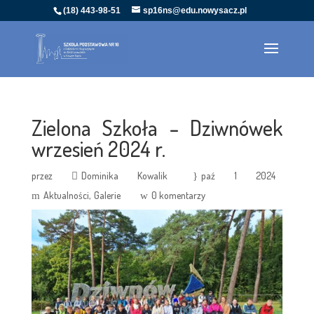
(18) 443-98-51
sp16ns@edu.nowysacz.pl
Zielona Szkoła – Dziwnówek
wrzesień 2024 r.
przez
Dominika Kowalik
paź 1 2024
Aktualności
Galerie
0 komentarzy