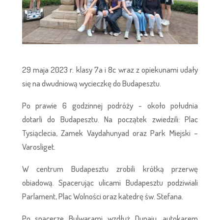
29 maja 2023 r. klasy 7a i 8c wraz z opiekunami udały
się na dwudniową wycieczkę do Budapesztu.
Po prawie 6 godzinnej podróży - około południa
dotarli do Budapesztu. Na początek zwiedzili: Plac
Tysiąclecia, Zamek Vaydahunyad oraz Park Miejski –
Varosliget.
W centrum Budapesztu zrobili krótką przerwę
obiadową. Spacerując ulicami Budapesztu podziwiali
Parlament, Plac Wolności oraz katedrę św. Stefana.
Po spacerze Bulwarami wzdłuż Dunaju, autokarem