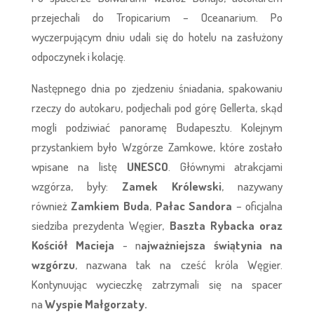
przejechali do Tropicarium – Oceanarium. Po
wyczerpującym dniu udali się do hotelu na zasłużony
odpoczynek i kolację.
Następnego dnia po zjedzeniu śniadania, spakowaniu
rzeczy do autokaru, podjechali pod górę Gellerta, skąd
mogli podziwiać panoramę Budapesztu. Kolejnym
przystankiem było Wzgórze Zamkowe, które zostało
wpisane na listę
UNESCO
. Głównymi atrakcjami
wzgórza, były:
Zamek Królewski
, nazywany
również
Zamkiem Buda
,
Pałac Sandora
– oficjalna
siedziba prezydenta Węgier,
Baszta Rybacka oraz
Kościół Macieja
- n
ajważniejsza świątynia na
wzgórzu
, nazwana tak na cześć króla Węgier.
Kontynuując wycieczkę zatrzymali się na spacer
na
Wyspie Małgorzaty.