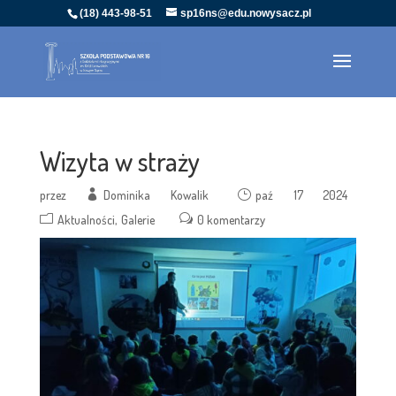
(18) 443-98-51
sp16ns@edu.nowysacz.pl
Wizyta w straży
przez
Dominika Kowalik
paź 17 2024
Aktualności
Galerie
0 komentarzy