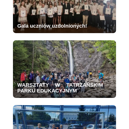
Gala uczniów uzdolnionych!
WARSZTATY W TATRZAŃSKIM
PARKU EDUKACYJNYM