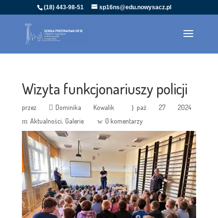
(18) 443-98-51
sp16ns@edu.nowysacz.pl
Wizyta funkcjonariuszy policji
przez
Dominika Kowalik
paź 27 2024
Aktualności
Galerie
0 komentarzy