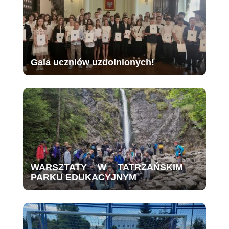
Gala uczniów uzdolnionych!
WARSZTATY W TATRZAŃSKIM
PARKU EDUKACYJNYM