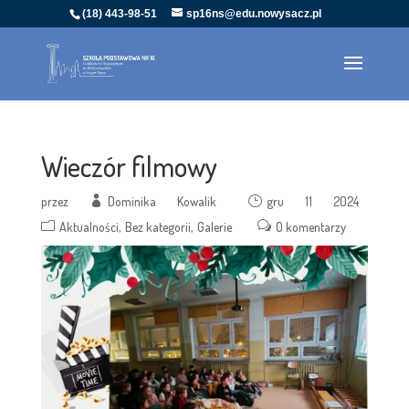
(18) 443-98-51
sp16ns@edu.nowysacz.pl
Wieczór filmowy
przez
Dominika Kowalik
gru 11 2024
Aktualności
Bez kategorii
Galerie
0 komentarzy