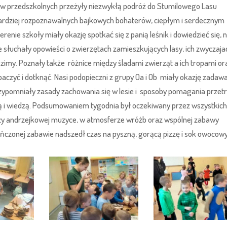
ałów przedszkolnych przeżyły niezwykłą podróż do Stumilowego Lasu
bardziej rozpoznawalnych bajkowych bohaterów, ciepłym i serdecznym
renie szkoły miały okazję spotkać się z panią leśnik i dowiedzieć się, 
e słuchały opowieści o zwierzętach zamieszkujących lasy, ich zwyczaja
 zimy. Poznały także różnice między śladami zwierząt a ich tropami or
aczyć i dotknąć. Nasi podopieczni z grupy Oa i Ob miały okazję zadaw
 przypomniały zasady zachowania się w lesie i sposoby pomagania prze
ą i wiedzą. Podsumowaniem tygodnia był oczekiwany przez wszystkich
Przy andrzejkowej muzyce, w atmosferze wróżb oraz wspólnej zabawy
ończonej zabawie nadszedł czas na pyszną, gorącą pizzę i sok owocowy