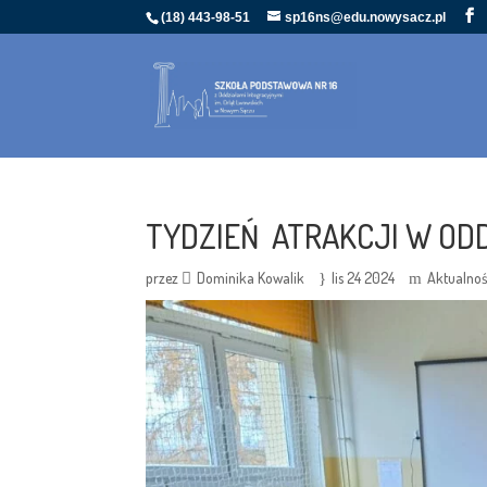
(18) 443-98-51
sp16ns@edu.nowysacz.pl
TYDZIEŃ ATRAKCJI W OD
przez
Dominika Kowalik
lis 24 2024
Aktualnoś