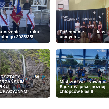
kończenie roku
Pożegnanie klas
kolnego 2025/25!
ósmych…
ARSZTATY W
TRZAŃSKIM
Mistrzostwa Nowego
RKU
Sącza w piłce nożnej
UKACYJNYM
chłopców klas II