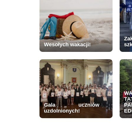
Za
Wesołych wakacji!
sz
W
TA
Gala uczniów
PA
uzdolnionych!
ED