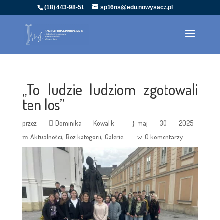
(18) 443-98-51
sp16ns@edu.nowysacz.pl
„To ludzie ludziom zgotowali
ten los”
przez
Dominika Kowalik
maj 30 2025
Aktualności
Bez kategorii
Galerie
0 komentarzy