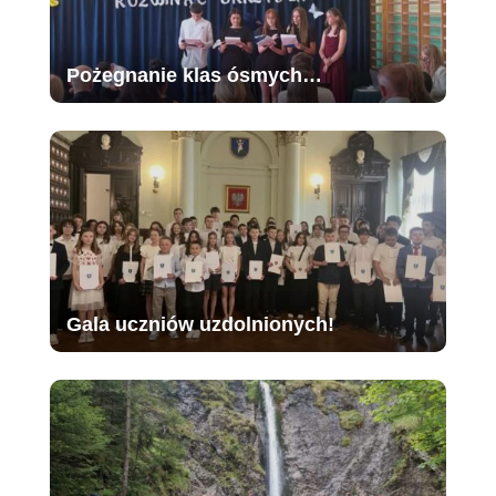
Pożegnanie klas ósmych…
Gala uczniów uzdolnionych!