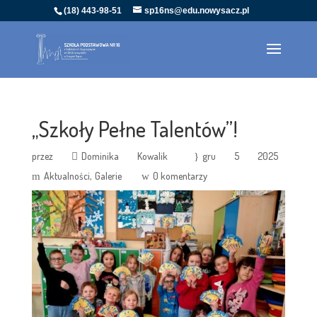
(18) 443-98-51
sp16ns@edu.nowysacz.pl
„Szkoły Pełne Talentów”!
przez
Dominika Kowalik
gru 5 2025
Aktualności
Galerie
0 komentarzy