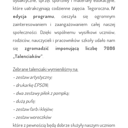
dydaktyczne, sprzęt sportowy i materiały edukacyjne,
które uatrakcyjniają codzienne zajęcia. Tegoroczna,
IV
edycja programu
, cieszyła się ogromnym
zainteresowaniem i zaangażowaniem całej naszej
społeczności. Dzięki wspólnemu wysiłkowi uczniów,
rodziców, nauczycieli i pracowników szkoły udało nam
się
zgromadzić imponującą liczbę 7086
„Talenciaków”
.
Zebrane talenciaki wymieniliśmy na:
- zestaw artystyczny;
- drukarkę EPSON;
- dwa zestawy piłek z pompką;
- dużą pufę;
- zestaw farb i klejów;
- zestaw woreczków
które z pewnością będą dobrze służyły naszym uczniom