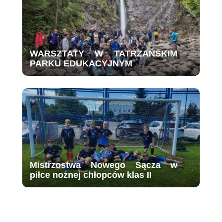
WARSZTATY W TATRZAŃSKIM
PARKU EDUKACYJNYM
Mistrzostwa Nowego Sącza w
piłce nożnej chłopców klas II