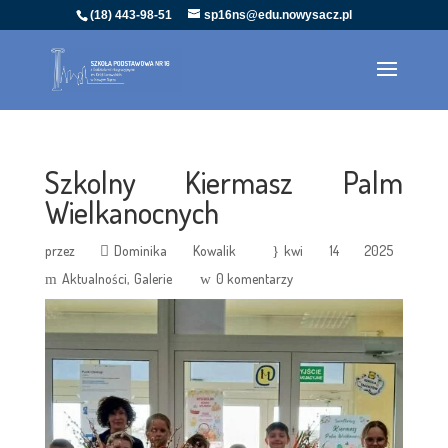
(18) 443-98-51
sp16ns@edu.nowysacz.pl
Szkolny Kiermasz Palm
Wielkanocnych
przez
Dominika Kowalik
kwi 14 2025
Aktualności
Galerie
0 komentarzy