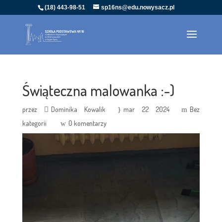
(18) 443-98-51
sp16ns@edu.nowysacz.pl
Świąteczna malowanka :-)
przez
Dominika Kowalik
mar 22 2024
Bez
kategorii
0 komentarzy