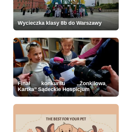
Wycieczka klasy 8b do Warszawy
Finał konkursu ,,Żonkilowa
Kartka’’ Sądeckie Hospicjum