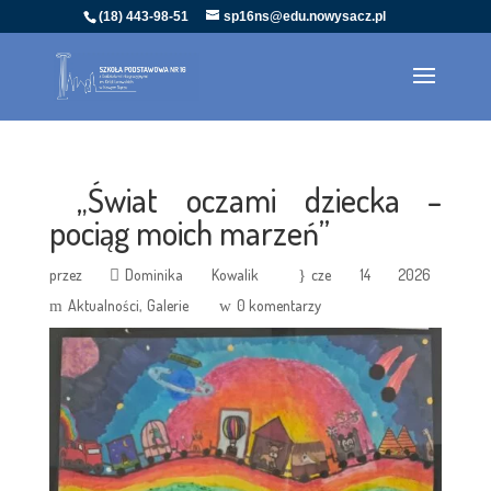
(18) 443-98-51
sp16ns@edu.nowysacz.pl
„Świat oczami dziecka –
pociąg moich marzeń”
przez
Dominika Kowalik
cze 14 2026
Aktualności
Galerie
0 komentarzy