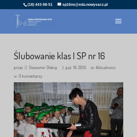
(18) 443-98-51
sp16ns@edu.nowysacz.pl
Ślubowanie klas I SP nr 16
przez
Sławomir Oleksy
paź 16 2015
Aktualności
0 komentarzy