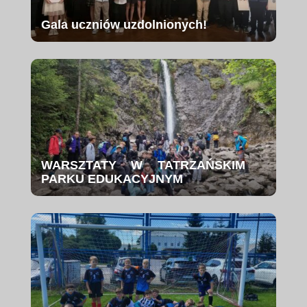
Gala uczniów uzdolnionych!
WARSZTATY W TATRZAŃSKIM
PARKU EDUKACYJNYM