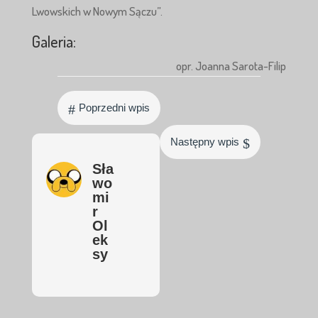
Lwowskich w Nowym Sączu”.
Galeria:
opr. Joanna Sarota-Filip
#
Poprzedni wpis
$
Następny wpis
Sła
wo
mi
r
Ol
ek
sy