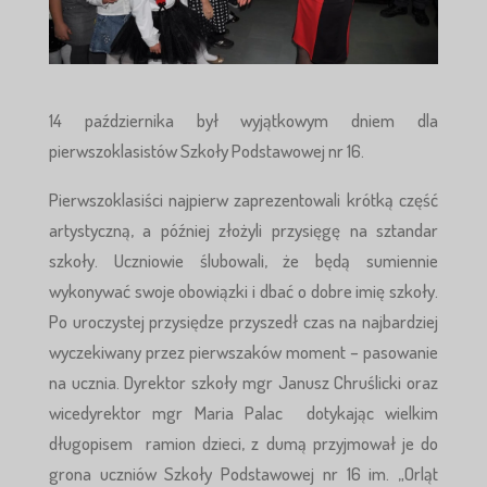
14 października był wyjątkowym dniem dla
pierwszoklasistów Szkoły Podstawowej nr 16.
Pierwszoklasiści najpierw zaprezentowali krótką część
artystyczną, a później złożyli przysięgę na sztandar
szkoły. Uczniowie ślubowali, że będą sumiennie
wykonywać swoje obowiązki i dbać o dobre imię szkoły.
Po uroczystej przysiędze przyszedł czas na najbardziej
wyczekiwany przez pierwszaków moment – pasowanie
na ucznia. Dyrektor szkoły mgr Janusz Chruślicki oraz
wicedyrektor mgr Maria Palac dotykając wielkim
długopisem ramion dzieci, z dumą przyjmował je do
grona uczniów Szkoły Podstawowej nr 16 im. „Orląt