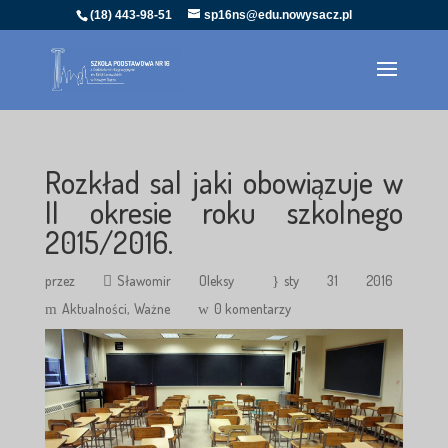
(18) 443-98-51
sp16ns@edu.nowysacz.pl
Rozkład sal jaki obowiązuje w
II okresie roku szkolnego
2015/2016.
przez
Sławomir Oleksy
sty 31 2016
Aktualności
Ważne
0 komentarzy