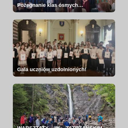
Pożegnanie klas ósmych…
Gala uczniów uzdolnionych!