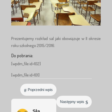
Prezentujemy rozkład sal jaki obowiązuje w II okresie
roku szkolnego 2015/2016.
Do pobrania:
[wpdm_file id=102]
[wpdm_file id=101]
#
Poprzedni wpis
$
Następny wpis
Sła