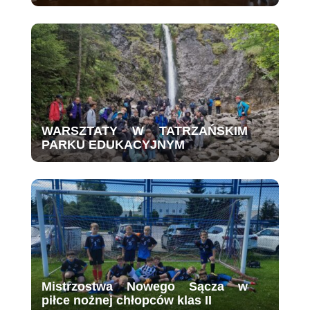
WARSZTATY W TATRZAŃSKIM
PARKU EDUKACYJNYM
Mistrzostwa Nowego Sącza w
piłce nożnej chłopców klas II