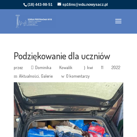
(18) 443-98-51
sp16ns@edu.nowysacz.pl
Podziękowanie dla uczniów
przez
Dominika Kowalik
kwi 11 2022
Aktualności
Galerie
0 komentarzy