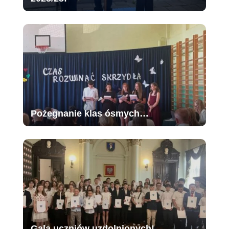
Pożegnanie klas ósmych…
Gala uczniów uzdolnionych!