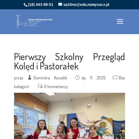
(18) 443-98-51
sp16ns@edu.nowysacz.pl
Pierwszy Szkolny Przegląd
Kolęd i Pastorałek
przez
Dominika Kowalik
sty 11 2025
Bez
kategorii
0 komentarzy