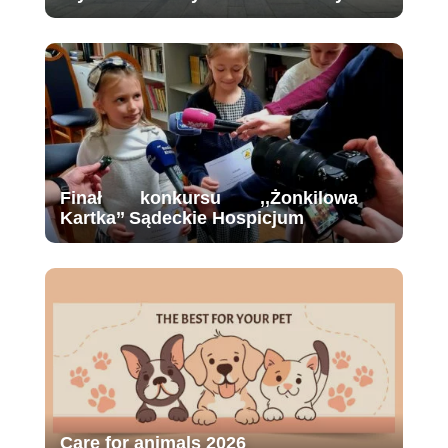
Finał konkursu ,,Żonkilowa
Kartka’’ Sądeckie Hospicjum
Care for animals 2026