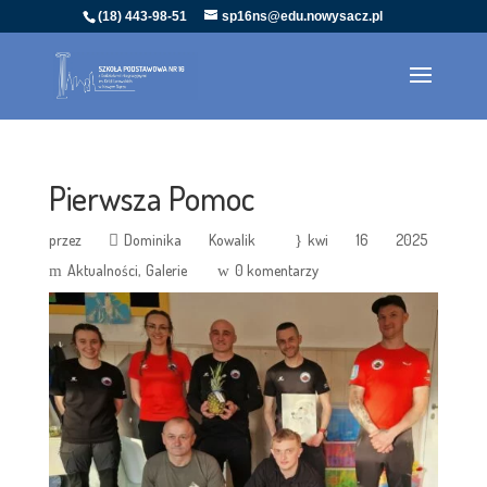
(18) 443-98-51
sp16ns@edu.nowysacz.pl
Pierwsza Pomoc
przez
Dominika Kowalik
kwi 16 2025
Aktualności
Galerie
0 komentarzy