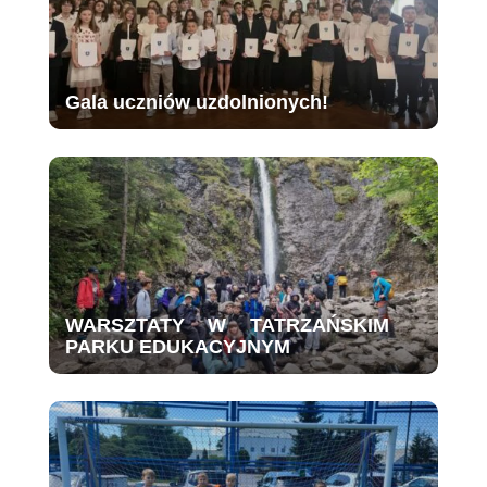
Gala uczniów uzdolnionych!
WARSZTATY W TATRZAŃSKIM
PARKU EDUKACYJNYM