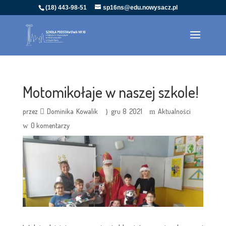
(18) 443-98-51
sp16ns@edu.nowysacz.pl
Motomikołaje w naszej szkole!
przez
Dominika Kowalik
gru 8 2021
Aktualności
0 komentarzy