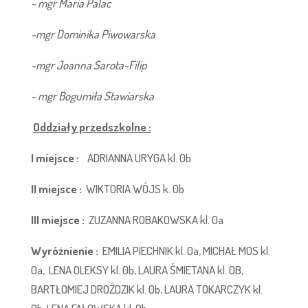
- mgr Maria Palac
-mgr Dominika Piwowarska
-mgr Joanna Sarota-Filip
- mgr Bogumiła Stawiarska
Oddziały przedszkolne :
I miejsce :
ADRIANNA URYGA kl. 0b
II miejsce :
WIKTORIA WÓJS k. 0b
III miejsce :
ZUZANNA ROBAKOWSKA kl. 0a
Wyróżnienie :
EMILIA PIECHNIK kl. 0a, MICHAŁ MOS kl.
0a, LENA OLEKSY kl. 0b, LAURA ŚMIETANA kl. 0B,
BARTŁOMIEJ DROŹDZIK kl. 0b, LAURA TOKARCZYK kl.