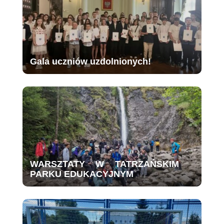
Gala uczniów uzdolnionych!
WARSZTATY W TATRZAŃSKIM
PARKU EDUKACYJNYM