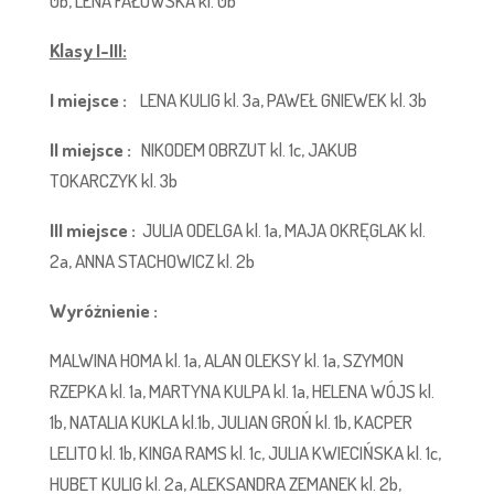
0b, LENA FAŁOWSKA kl. 0b
Klasy I-III:
I miejsce :
LENA KULIG kl. 3a, PAWEŁ GNIEWEK kl. 3b
II miejsce :
NIKODEM OBRZUT kl. 1c, JAKUB
TOKARCZYK kl. 3b
III miejsce :
JULIA ODELGA kl. 1a, MAJA OKRĘGLAK kl.
2a, ANNA STACHOWICZ kl. 2b
Wyróżnienie :
MALWINA HOMA kl. 1a, ALAN OLEKSY kl. 1a, SZYMON
RZEPKA kl. 1a, MARTYNA KULPA kl. 1a, HELENA WÓJS kl.
1b, NATALIA KUKLA kl.1b, JULIAN GROŃ kl. 1b, KACPER
LELITO kl. 1b, KINGA RAMS kl. 1c, JULIA KWIECIŃSKA kl. 1c,
HUBET KULIG kl. 2a, ALEKSANDRA ZEMANEK kl. 2b,