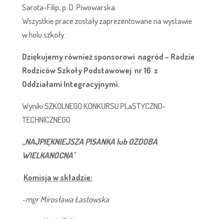
Sarota-Filip, p. D. Piwowarska.
Wszystkie prace zostały zaprezentowane na wystawie
w holu szkoły.
Dziękujemy również sponsorowi nagród – Radzie
Rodziców Szkoły Podstawowej nr 16 z
Oddziałami Integracyjnymi.
Wyniki SZKOLNEGO KONKURSU PLaSTYCZNO-
TECHNICZNEGO
„NAJPI
Ę
KNIEJSZA PISANKA lub OZDOBA
WIELKANOCNA"
Komisja w składzie:
-mgr Mirosława Łastowska