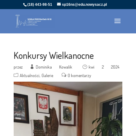
(18) 443-98-51
sp16ns@edu.nowysacz.pl
Konkursy Wielkanocne
przez
Dominika Kowalik
kwi 2 2024
Aktualności
Galerie
0 komentarzy