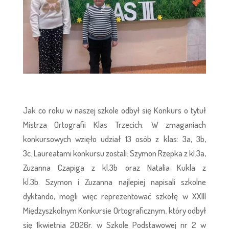
Jak co roku w naszej szkole odbył się Konkurs o tytuł
Mistrza Ortografii Klas Trzecich. W zmaganiach
konkursowych wzięło udział 13 osób z klas: 3a, 3b,
3c. Laureatami konkursu zostali: Szymon Rzepka z kl.3a,
Zuzanna Czapiga z kl.3b oraz Natalia Kukla z
kl.3b. Szymon i Zuzanna najlepiej napisali szkolne
dyktando, mogli więc reprezentować szkołę w XXIII
Międzyszkolnym Konkursie Ortograficznym, który odbył
się 1kwietnia 2026r. w Szkole Podstawowej nr 2 w