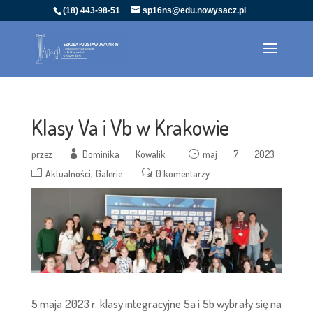
(18) 443-98-51
sp16ns@edu.nowysacz.pl
Klasy Va i Vb w Krakowie
przez
Dominika Kowalik
maj 7 2023
Aktualności
Galerie
0 komentarzy
5 maja 2023 r. klasy integracyjne 5a i 5b wybrały się na