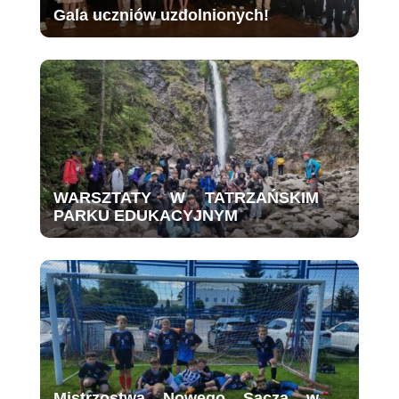
Gala uczniów uzdolnionych!
WARSZTATY W TATRZAŃSKIM
PARKU EDUKACYJNYM
Mistrzostwa Nowego Sącza w