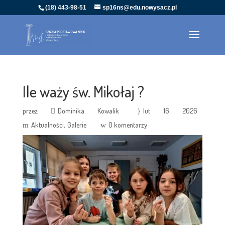
(18) 443-98-51
sp16ns@edu.nowysacz.pl
Ile waży św. Mikołaj ?
przez
Dominika Kowalik
lut 16 2026
Aktualności
Galerie
0 komentarzy