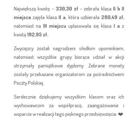
Największą kwotę –
330,30 zł
– zebrała klasa
II b
II
miejsce
zajęła klasa
II a
, która uzbierała
280,49 zł
,
natomiast na
III miejscu
uplasowała się klasa
I a
z
kwotą
192,95 zł.
Zwycięzcy zostali nagrodzeni słodkim upominkiem,
natomiast wszystkie grupy biorące udział w akcji
otrzymały pamiątkowe dyplomy. Zebrane monety
zostały przekazane organizatorom za pośrednictwem
Poczty Polskiej.
Serdecznie dziękujemy wszystkim klasom oraz ich
wychowawcom za współpracę, zaangażowanie i
wsparcie w realizacji tego pięknego przedsięwzięcia. ❤️