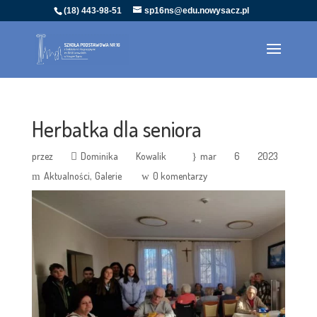
(18) 443-98-51
sp16ns@edu.nowysacz.pl
Herbatka dla seniora
przez
Dominika Kowalik
mar 6 2023
Aktualności
Galerie
0 komentarzy