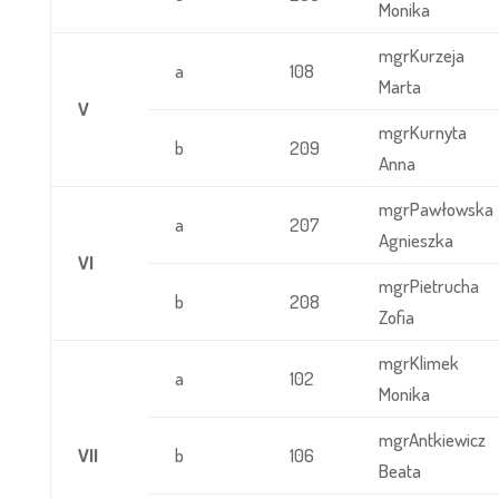
Monika
mgrKurzeja
a
108
Marta
V
mgrKurnyta
b
209
Anna
mgrPawłowska
a
207
Agnieszka
VI
mgrPietrucha
b
208
Zofia
mgrKlimek
a
102
Monika
mgrAntkiewicz
VII
b
106
Beata