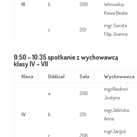
III
b
200
Witowska-
Kawa Beata
mgr Sarota
c
201
Filip Joanna
9:50 – 10:35 spotkanie z wychowawcą
klasy IV – VII
Klasa
Oddział
Sala
Wychowawca
mgrBiedroń
a
200
Justyna
mgrJelińska
IV
b
201
Anna
mgrJargut
c
206