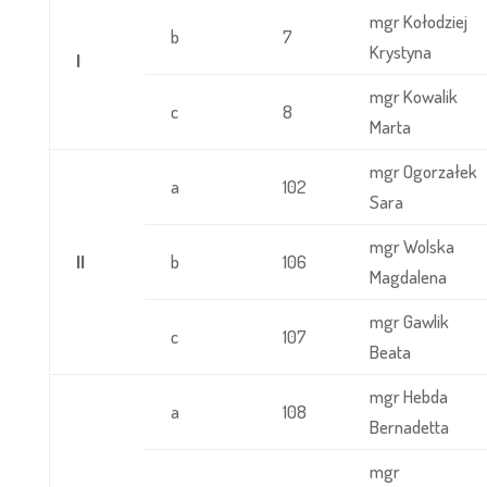
mgr Kołodziej
b
7
Krystyna
I
mgr Kowalik
c
8
Marta
mgr Ogorzałek
a
102
Sara
mgr Wolska
II
b
106
Magdalena
mgr Gawlik
c
107
Beata
mgr Hebda
a
108
Bernadetta
mgr