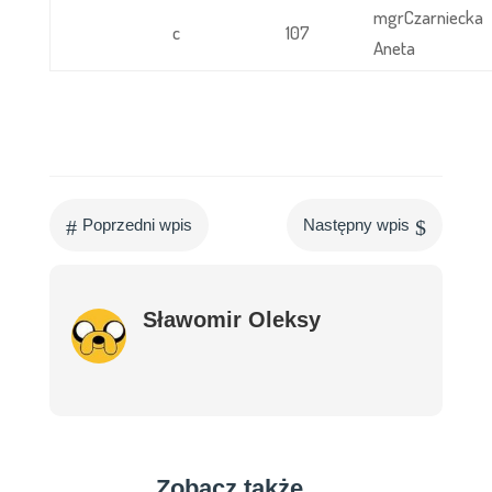
mgrCzarniecka
c
107
Aneta
#
$
Poprzedni wpis
Następny wpis
Sławomir Oleksy
Zobacz także