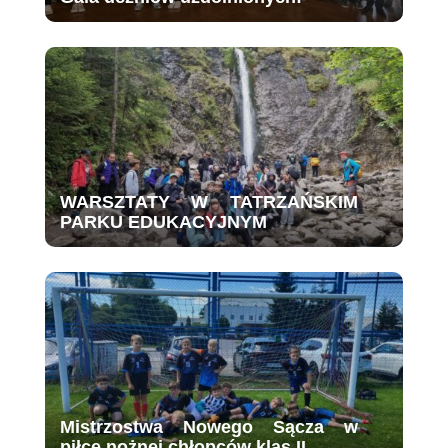
WARSZTATY W TATRZAŃSKIM
PARKU EDUKACYJNYM
Mistrzostwa Nowego Sącza w
piłce nożnej chłopców klas II