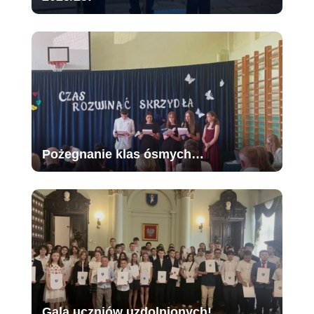
Pożegnanie klas ósmych…
Gala uczniów uzdolnionych!