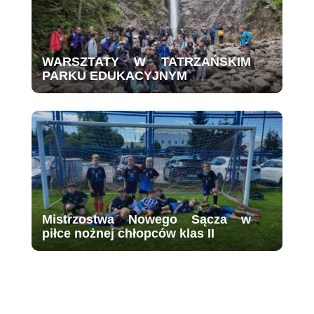
WARSZTATY W TATRZAŃSKIM
PARKU EDUKACYJNYM
Mistrzostwa Nowego Sącza w
piłce nożnej chłopców klas II