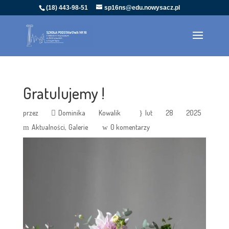
(18) 443-98-51
sp16ns@edu.nowysacz.pl
Gratulujemy !
przez
Dominika Kowalik
lut 28 2025
Aktualności
Galerie
0 komentarzy