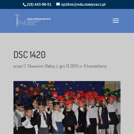
(18) 443-98-51
sp16ns@edu.nowysacz.pl
DSC 1420
przez
Sławomir Oleksy
gru 13 2015
0 komentarzy