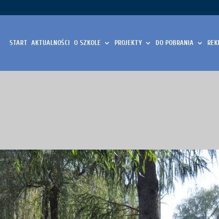
START
AKTUALNOŚCI
O SZKOLE
PROJEKTY
DO POBRANIA
REK