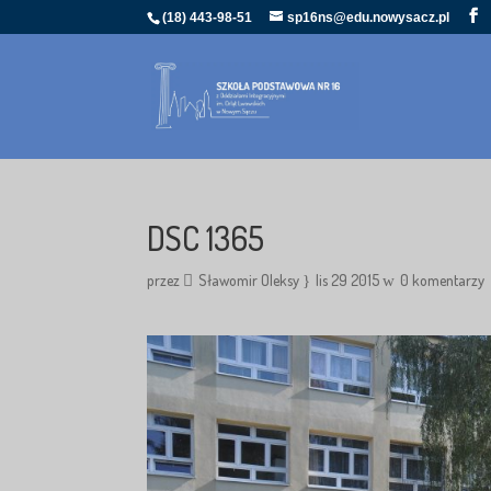
(18) 443-98-51
sp16ns@edu.nowysacz.pl
DSC 1365
przez
Sławomir Oleksy
lis 29 2015
0 komentarzy