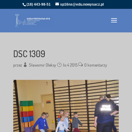
(18) 443-98-51
sp16ns@edu.nowysacz.pl
DSC 1309
przez
Sławomir Oleksy
lis 4 2015
0 komentarzy