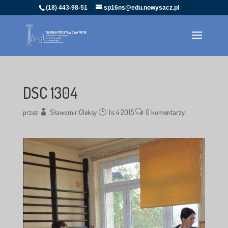
(18) 443-98-51
sp16ns@edu.nowysacz.pl
DSC 1304
przez
Sławomir Oleksy
lis 4 2015
0 komentarzy