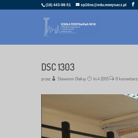
(18) 443-98-51
sp16ns@edu.nowysacz.pl
DSC 1303
przez
Sławomir Oleksy
lis 4 2015
0 komentarz