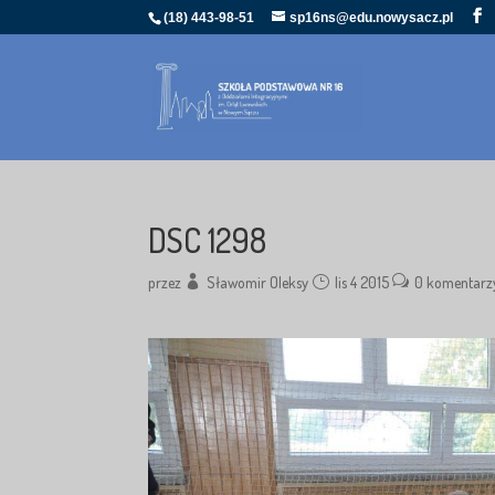
(18) 443-98-51
sp16ns@edu.nowysacz.pl
DSC 1298
przez
Sławomir Oleksy
lis 4 2015
0 komentarz