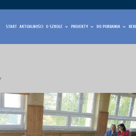
START
AKTUALNOŚCI
O SZKOLE
PROJEKTY
DO POBRANIA
REK
y