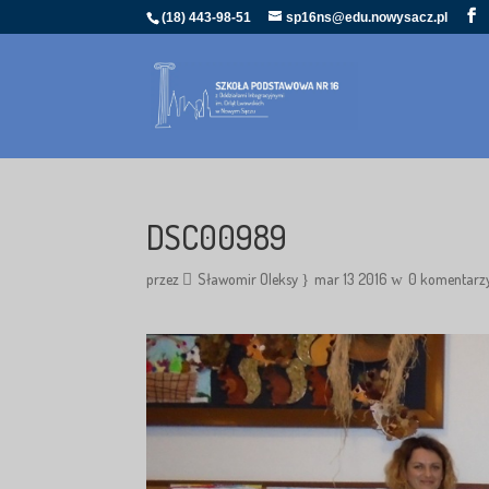
(18) 443-98-51
sp16ns@edu.nowysacz.pl
DSC00989
przez
Sławomir Oleksy
mar 13 2016
0 komentarz