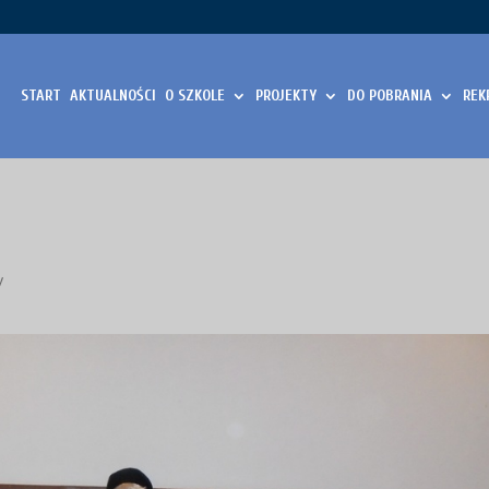
START
AKTUALNOŚCI
O SZKOLE
PROJEKTY
DO POBRANIA
REK
y