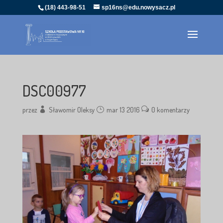
(18) 443-98-51
sp16ns@edu.nowysacz.pl
DSC00977
przez
Sławomir Oleksy
mar 13 2016
0 komentarzy