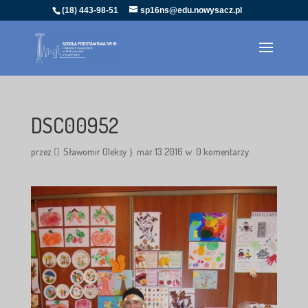
(18) 443-98-51
sp16ns@edu.nowysacz.pl
DSC00952
przez
Sławomir Oleksy
mar 13 2016
0 komentarzy