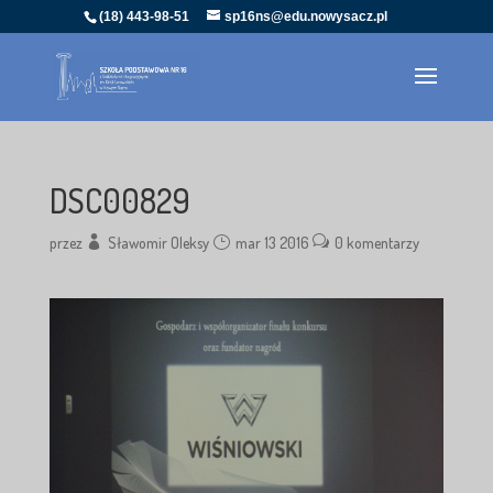
(18) 443-98-51
sp16ns@edu.nowysacz.pl
DSC00829
przez
Sławomir Oleksy
mar 13 2016
0 komentarzy