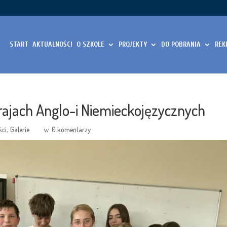
START
AKTUALNOŚCI
O SZKOLE
PROJEKTY
DO POBRANIA
REK
rajach Anglo-i Niemieckojęzycznych
ści
Galerie
0 komentarzy