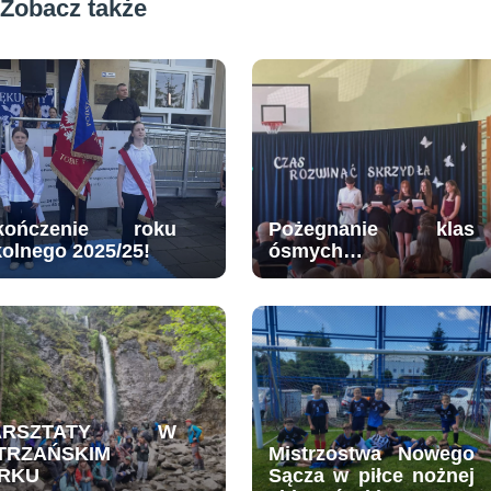
Zobacz także
kończenie roku
Pożegnanie klas
kolnego 2025/25!
ósmych…
ARSZTATY W
TRZAŃSKIM
Mistrzostwa Nowego
RKU
Sącza w piłce nożnej