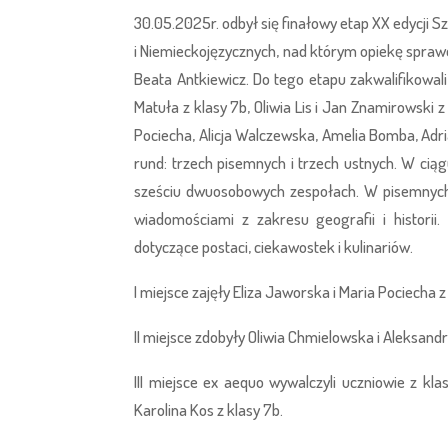
30.05.2025r. odbył się finałowy etap XX edycji 
i Niemieckojęzycznych, nad którym opiekę sprawo
Beata Antkiewicz. Do tego etapu zakwalifikowali
Matuła z klasy 7b, Oliwia Lis i Jan Znamirowski
Pociecha, Alicja Walczewska, Amelia Bomba, Adri
rund: trzech pisemnych i trzech ustnych. W c
sześciu dwuosobowych zespołach. W pisemnych 
wiadomościami z zakresu geografii i historii.
dotyczące postaci, ciekawostek i kulinariów.
I miejsce zajęły Eliza Jaworska i Maria Pociecha z
II miejsce zdobyły Oliwia Chmielowska i Aleksandr
III miejsce ex aequo wywalczyli uczniowie z kl
Karolina Kos z klasy 7b.