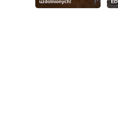
uzdolnionych!
ED