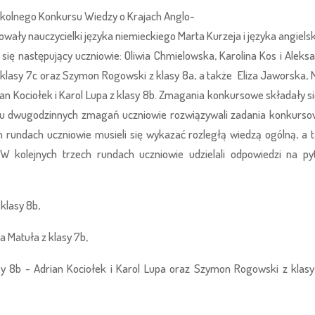
Szkolnego Konkursu Wiedzy o Krajach Anglo-
wały nauczycielki języka niemieckiego Marta Kurzeja i języka angiels
 się następujący uczniowie: Oliwia Chmielowska, Karolina Kos i Aleks
 z klasy 7c oraz Szymon Rogowski z klasy 8a, a także Eliza Jaworska, 
an Kociołek i Karol Lupa z klasy 8b. Zmagania konkursowe składały si
iągu dwugodzinnych zmagań uczniowie rozwiązywali zadania konkurs
rundach uczniowie musieli się wykazać rozległą wiedzą ogólną, a 
 W kolejnych trzech rundach uczniowie udzielali odpowiedzi na py
 klasy 8b,
a Matuła z klasy 7b,
asy 8b - Adrian Kociołek i Karol Lupa oraz Szymon Rogowski z klasy