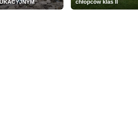
UKACYJNYM
chłopców klas II