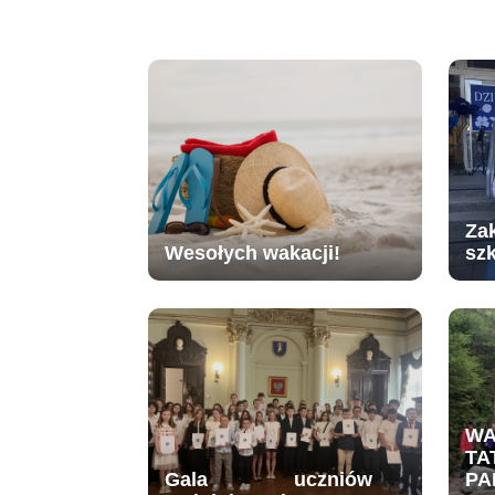
Za
Wesołych wakacji!
sz
W
TA
Gala uczniów
PA