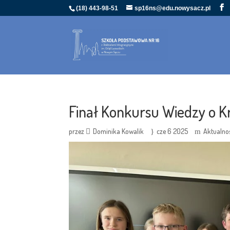
(18) 443-98-51
sp16ns@edu.nowysacz.pl
Finał Konkursu Wiedzy o K
przez
Dominika Kowalik
cze 6 2025
Aktualno