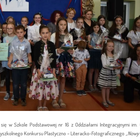
się w Szkole Podstawowej nr 16 z Oddziałami Integracyjnymi im. 
zyszkolnego Konkursu Plastyczno – Literacko-Fotograficznego
„Nowy 