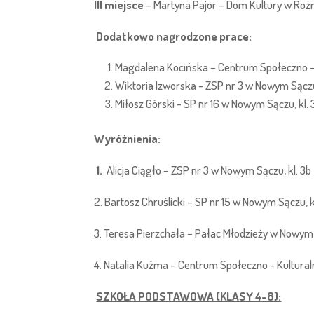
III miejsce
– Martyna Pajor – Dom Kultury w Rożno
Dodatkowo nagrodzone prace:
Magdalena Kocińska – Centrum Społeczno - Ku
Wiktoria Izworska - ZSP nr 3 w Nowym Sączu 
Miłosz Górski - SP nr 16 w Nowym Sączu, kl. 
Wyróżnienia:
1.
Alicja Ciągło – ZSP nr 3 w Nowym Sączu, kl. 3b
2. Bartosz Chruślicki – SP nr 15 w Nowym Sączu, k
3. Teresa Pierzchała – Pałac Młodzieży w Nowym S
4. Natalia Kuźma – Centrum Społeczno - Kulturalne
SZKOŁA PODSTAWOWA (KLASY 4-8):