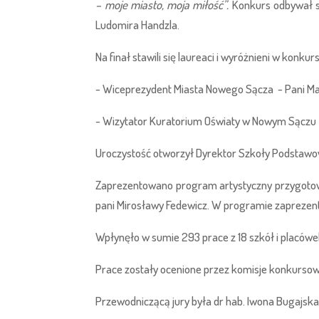
– moje miasto, moja miłość”.
Konkurs odbywał s
Ludomira Handzla.
Na finał stawili się laureaci i wyróżnieni w konk
- Wiceprezydent Miasta Nowego Sącza - Pani M
- Wizytator Kuratorium Oświaty w Nowym Sączu P
Uroczystość otworzył Dyrektor Szkoły Podstawowe
Zaprezentowano program artystyczny przygotowan
pani Mirosławy Fedewicz. W programie zaprezen
Wpłynęło w sumie 293 prace z 18 szkół i placówe
Prace zostały ocenione przez komisje konkursowe
Przewodniczącą jury była dr hab. Iwona Bugajsk