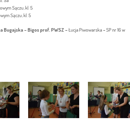
l. 5a
Nowym Sączu, kl. 5
wym Sączu, kl. 5
a Bugajska – Bigos prof. PWSZ –
Łucja Piwowarska
-
SP nr 16 w