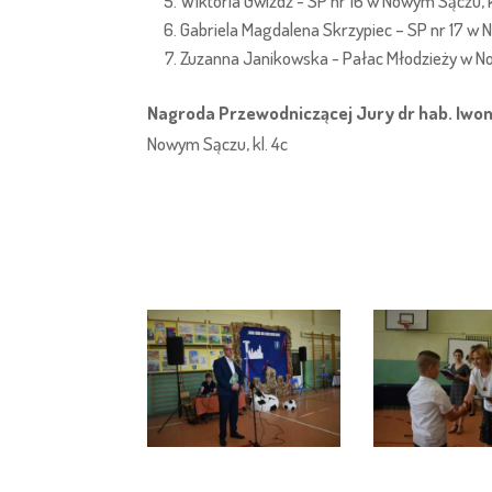
Wiktoria Gwiżdż - SP nr 16 w Nowym Sączu, k
Gabriela Magdalena Skrzypiec – SP nr 17 w 
Zuzanna Janikowska - Pałac Młodzieży w No
Nagroda Przewodniczącej Jury dr hab. Iwon
Nowym Sączu, kl. 4c