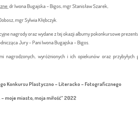
czne:
dr Iwona Bugajska – Bigos, mgr Stanisław Szarek,
Dobosz, mgr Sylwia Kłębczyk.
kcyjne nagrody oraz wydane z tej okazji albumy pokonkursowe prezent
dnicząca Jury – Pani Iwona Bugajska – Bigos.
ami nagrodzonych, wyróżnionych i ich opiekunów oraz przybyłych 
nego Konkursu Plastyczno – Literacko – Fotograficznego
 – moje miasto, moja miłość” 2022