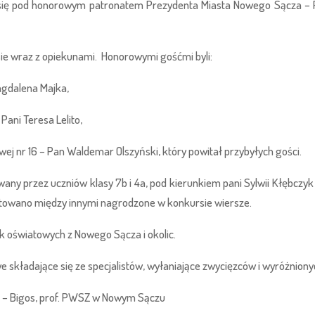
ię pod honorowym patronatem Prezydenta Miasta Nowego Sącza –
ursie wraz z opiekunami. Honorowymi gośćmi byli:
agdalena Majka,
ani Teresa Lelito,
j nr 16 – Pan Waldemar Olszyński, który powitał przybyłych gości.
y przez uczniów klasy 7b i 4a, pod kierunkiem pani Sylwii Kłębczyk
towano między innymi nagrodzone w konkursie wiersze.
k oświatowych z Nowego Sącza i okolic.
 składające się ze specjalistów, wyłaniające zwycięzców i wyróżnionyc
a – Bigos, prof. PWSZ w Nowym Sączu