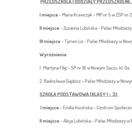
PRZEDSZKOLA I ODDZIAŁY PRZEDSZKOLNE:
I miejsce
– Maria Krawczyk – MP nr 5 w ZSP nr
II miejsce
– Zuzanna Lubińska - Pałac Młodzieży 
III miejsce
– Tymon Lis - Pałac Młodzieży w Nowy
Wyróżnienia:
1. Martyna Filip - SP nr 16 w Nowym Sączu, kl. 0a
2. Radosława Gajdosz
-
Pałac Młodzieży w Nowym
SZKOŁA PODSTAWOWA (KLASY 1 – 3):
I miejsce
– Emilia Kocińska – Centrum Społeczno -
II miejsce
– Alicja Lubińska – Pałac Młodzieży w