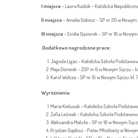
I miejsce
– Laura Kadzik – Katolicka Niepubliczn
II miejsce
– Amelia Dobosz – SP nr 20 w Nowym S
III miejsce
– Emilia Gąsiorek – SP nr 16 w Nowym 
Dodatkowo nagrodzone prace:
Jagoda Ligas – Katolicka Szkoła Podstawow
Maja Dominik – ZSP nr 6 w Nowym Sączu – kl
Karol Wolsza - SP nr 15 w Nowym Sączu, kl. 
Wyróżnienia:
Maria Kielusiak – Katolicka Szkoła Podstaw
Zofia Leśniak - Katolicka Szkoła Podstawow
Aleksandra Matuła - SP nr 16 w Nowym Sączu
Krystian Gajdosz - Pałac Młodzieży w Nowym 