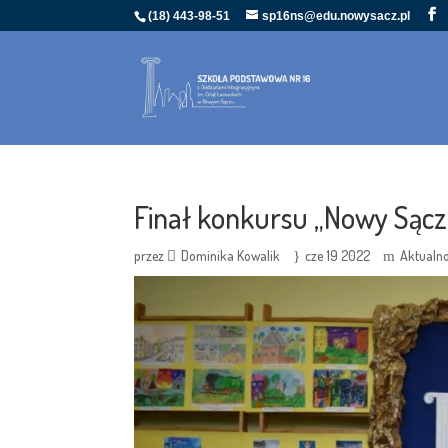
(18) 443-98-51
sp16ns@edu.nowysacz.pl
Finał konkursu „Nowy Sącz
przez
Dominika Kowalik
cze 19 2022
Aktualno